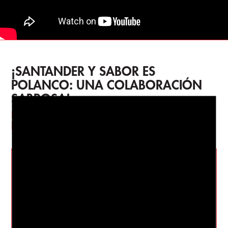
SABORES SONOROS
DESEOS DE NAVIDAD
¡SANTANDER Y SABOR ES
Blog
POLANCO: UNA COLABORACIÓN
SABROSA!
Momentos
Disfruta de podcasts jugosos y promociones
bancarias irresistibles.