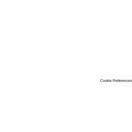
Cookie Preferences
LO MÁS FRESCO Y DELICIOSO
Descubre las últimas noticias y delicias del
mundo gourmet.